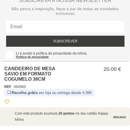
SUBSCREVA A NOSSA NEWSLETTER
Não perca a inspiração, fique a par de todas as novidades
exclusivas
SUBSCREVER
Li e aceito a política de privacidade da hôma.
Política de privacidade
CANDEEIRO DE MESA
20.00 €
SAVIO EM FORMATO
COGUMELO 38CM
REF
464960
Recolha grátis
em loja ou entrega desde 4,99€
SOBRE NÓS
Com este produto acumula
20 pontos
no seu cartão Happy
EMPRESA
Adira agora
hôma
RECRUTAMENTO
POLÍTICAS