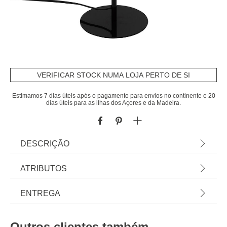
VERIFICAR STOCK NUMA LOJA PERTO DE SI
Estimamos 7 dias úteis após o pagamento para envios no continente e 20
dias úteis para as ilhas dos Açores e da Madeira.
DESCRIÇÃO
Candeeiro de mesa SAVIO em formato cogumelo
ATRIBUTOS
38cm | Descubra este e outros artigos de
iluminação de mesa hôma para iluminar e decorar
Material
metal
ENTREGA
a sua casa | Cor: Preto | Dimensão: 38x22x22cm |
Material: Metal | Marca: Atmosphera
Peso do Produto
1,25
Prazos de entrega:
Outros clientes também