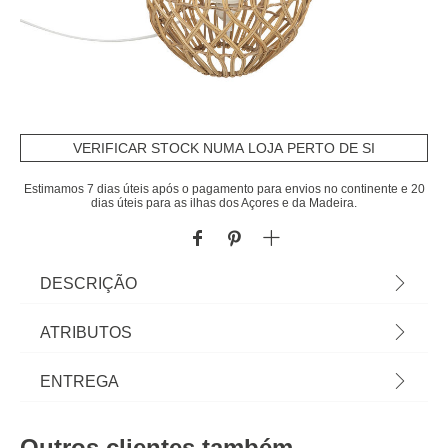
VERIFICAR STOCK NUMA LOJA PERTO DE SI
Estimamos 7 dias úteis após o pagamento para envios no continente e 20
dias úteis para as ilhas dos Açores e da Madeira.
DESCRIÇÃO
Candeeiro De Mesa Milou Bege Em Rattan 55cm |
ATRIBUTOS
Lâmpada Não Incluída | Comprimento do Cabo:
150cm | Tomada: E27 | Potência máxima: 40W |
Material
polipropileno
ENTREGA
Descubra este e outros artigos de iluminação
hôma para iluminar e decorar a sua casa. | Cor:
Peso do Produto
0,88
Prazos de entrega:
Bege | Dimensão: 55x25x25cm | Material: Rattan,
Outros clientes também