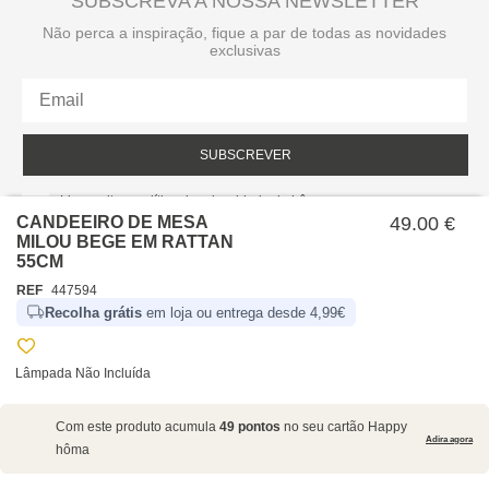
SUBSCREVA A NOSSA NEWSLETTER
Não perca a inspiração, fique a par de todas as novidades
exclusivas
SUBSCREVER
Li e aceito a política de privacidade da hôma.
Política de privacidade
CANDEEIRO DE MESA
49.00 €
MILOU BEGE EM RATTAN
55CM
REF
447594
Recolha grátis
em loja ou entrega desde 4,99€
Lâmpada Não Incluída
SOBRE NÓS
Com este produto acumula
49 pontos
no seu cartão Happy
EMPRESA
Adira agora
hôma
RECRUTAMENTO
POLÍTICAS