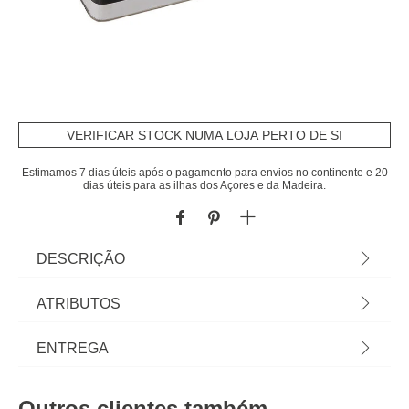
VERIFICAR STOCK NUMA LOJA PERTO DE SI
Estimamos 7 dias úteis após o pagamento para envios no continente e 20
dias úteis para as ilhas dos Açores e da Madeira.
DESCRIÇÃO
Caixa para pão RELIEF com faca preta |
ATRIBUTOS
20,2x32,7x15cm | Tudo o que a sua Mesa precisa
está em homa.pt Conheça a nossa coleção de
Material
metal
ENTREGA
louças, copos, talheres, bases, suportes, peças
para servir... servir com Happy Home Living, e
Peso do Produto
1,45
Prazos de entrega:
tudo vai saber muito melhor! | Cor: Preto |
Outros clientes também