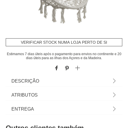
VERIFICAR STOCK NUMA LOJA PERTO DE SI
Estimamos 7 dias úteis após o pagamento para envios no continente e 20
dias úteis para as ilhas dos Açores e da Madeira.
DESCRIÇÃO
Cadeira Suspensa Plumaya Macramé Bege |
ATRIBUTOS
80x60x125cm | Para um toque étnico na sua
decoração apresentamos a cadeira suspensa
Material
aço
ENTREGA
Plumaya. Com efeito macramé, poderá facilmente
conferir o ar boémio chique que procura para a
Peso do Produto
3,50
Prazos de entrega:
decoração interior e/ou exterior da sua casa. |
Outros clientes também