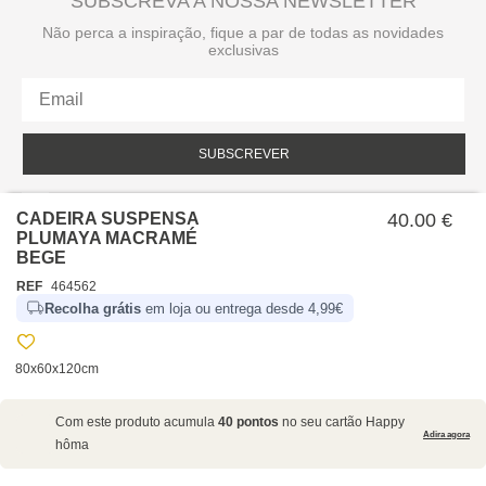
SUBSCREVA A NOSSA NEWSLETTER
Não perca a inspiração, fique a par de todas as novidades
exclusivas
SUBSCREVER
Li e aceito a política de privacidade da hôma.
Política de privacidade
CADEIRA SUSPENSA
40.00 €
PLUMAYA MACRAMÉ
BEGE
REF
464562
Recolha grátis
em loja ou entrega desde 4,99€
80x60x120cm
SOBRE NÓS
Com este produto acumula
40 pontos
no seu cartão Happy
EMPRESA
Adira agora
hôma
RECRUTAMENTO
POLÍTICAS