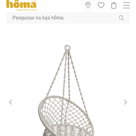
GTM-MFRK69Z true