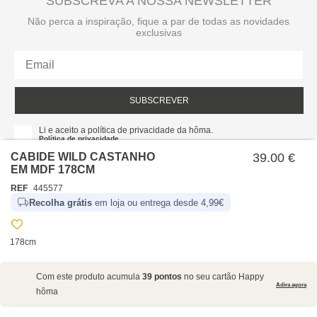
SUBSCREVA A NOSSA NEWSLETTER
Não perca a inspiração, fique a par de todas as novidades
exclusivas
SUBSCREVER
Li e aceito a política de privacidade da hôma.
Política de privacidade
CABIDE WILD CASTANHO
39.00 €
EM MDF 178CM
REF
445577
Recolha grátis
em loja ou entrega desde 4,99€
178cm
SOBRE NÓS
Com este produto acumula
39 pontos
no seu cartão Happy
EMPRESA
Adira agora
hôma
RECRUTAMENTO
POLÍTICAS