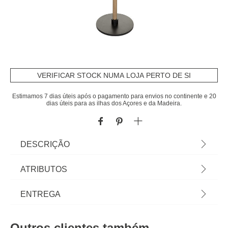
VERIFICAR STOCK NUMA LOJA PERTO DE SI
Estimamos 7 dias úteis após o pagamento para envios no continente e 20
dias úteis para as ilhas dos Açores e da Madeira.
DESCRIÇÃO
Cabide WILD castanho em MDF 178cm | Conheça
ATRIBUTOS
este e mais artigos que temos disponíveis para o
seu closet. Arrumar e organizar os seus armários e
Material
mdf
ENTREGA
nunca foi tão fácil! Descubra a gama de arrumação
hôma. | Cor: Castanho | Dimensão: 178x39cm |
Peso do Produto
3,95
Prazos de entrega:
Material: MDF | Marca: Atmosphera
Outros clientes também