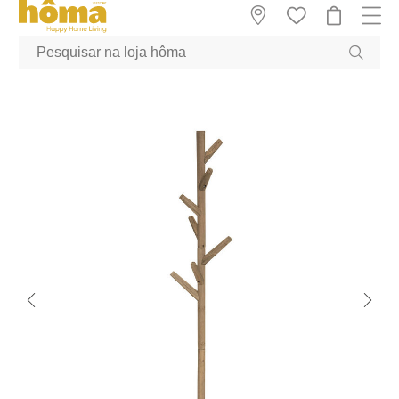
GTM-MFRK69Z true