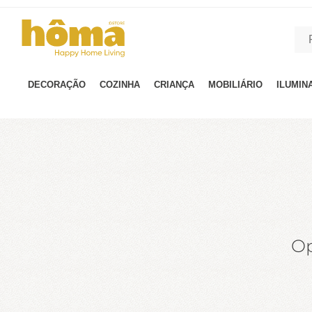
GTM-MFRK69Z true
DECORAÇÃO
COZINHA
CRIANÇA
MOBILIÁRIO
ILUMIN