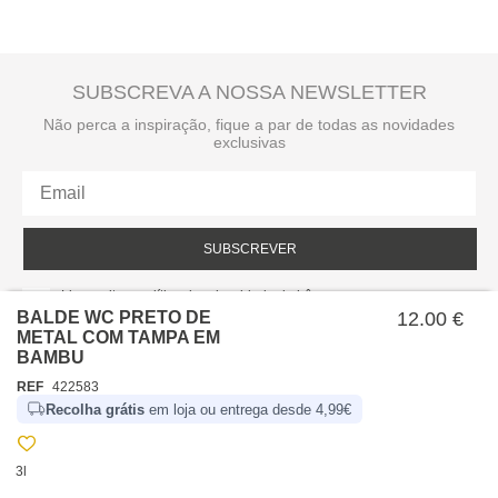
SUBSCREVA A NOSSA NEWSLETTER
Não perca a inspiração, fique a par de todas as novidades
exclusivas
SUBSCREVER
Li e aceito a política de privacidade da hôma.
Política de privacidade
BALDE WC PRETO DE
12.00 €
METAL COM TAMPA EM
BAMBU
REF
422583
Recolha grátis
em loja ou entrega desde 4,99€
3l
SOBRE NÓS