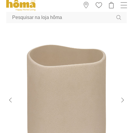
GTM-MFRK69Z true