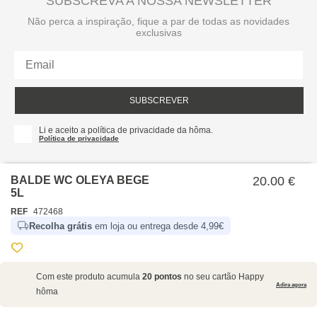
SUBSCREVA A NOSSA NEWSLETTER
Não perca a inspiração, fique a par de todas as novidades
exclusivas
SUBSCREVER
Li e aceito a política de privacidade da hôma.
Política de privacidade
BALDE WC OLEYA BEGE
20.00 €
5L
REF
472468
Recolha grátis
em loja ou entrega desde 4,99€
SOBRE NÓS
Com este produto acumula
20 pontos
no seu cartão Happy
EMPRESA
Adira agora
hôma
RECRUTAMENTO
POLÍTICAS