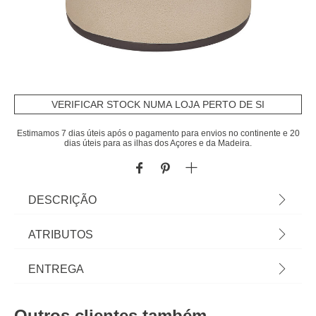
VERIFICAR STOCK NUMA LOJA PERTO DE SI
Estimamos 7 dias úteis após o pagamento para envios no continente e 20
dias úteis para as ilhas dos Açores e da Madeira.
DESCRIÇÃO
Balde WC OLEYA bege 5L | Os acessórios de
ATRIBUTOS
casa de banho e de organização são essenciais
para as rotinas mais pessoais lhe proporcionarem
Material
poliresina
ENTREGA
todo o bem estar que merece. Conheça a nossa
coleção de acessórios de casa de banho! | Cor:
Peso do Produto
2,48
Prazos de entrega:
Bege | Dimensão:23,5x19,1x19,1cm | Material:
Outros clientes também