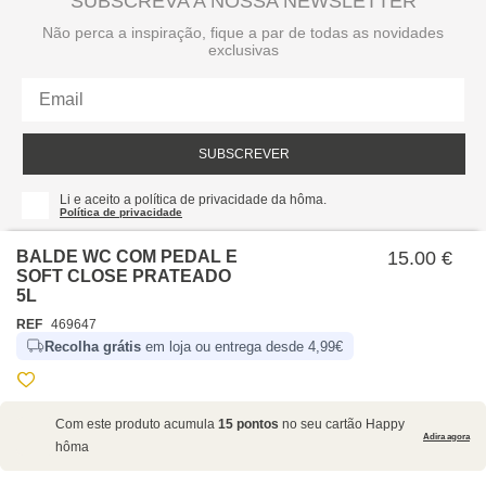
SUBSCREVA A NOSSA NEWSLETTER
Não perca a inspiração, fique a par de todas as novidades
exclusivas
SUBSCREVER
Li e aceito a política de privacidade da hôma.
Política de privacidade
BALDE WC COM PEDAL E
15.00 €
SOFT CLOSE PRATEADO
5L
REF
469647
Recolha grátis
em loja ou entrega desde 4,99€
SOBRE NÓS
Com este produto acumula
15 pontos
no seu cartão Happy
EMPRESA
Adira agora
hôma
RECRUTAMENTO
POLÍTICAS