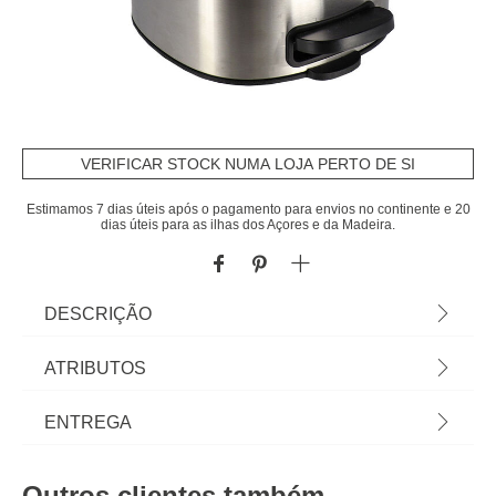
VERIFICAR STOCK NUMA LOJA PERTO DE SI
Estimamos 7 dias úteis após o pagamento para envios no continente e 20
dias úteis para as ilhas dos Açores e da Madeira.
DESCRIÇÃO
Balde wc com pedal e soft close prateado 5l | Os
ATRIBUTOS
acessórios de casa de banho e de organização
são essenciais para as rotinas mais pessoais lhe
Material
metal
ENTREGA
proporcionarem todo o bem estar que merece.
Conheça a nossa coleção de acessórios de casa
Cor
prateado
Prazos de entrega:
de banho! Cor: Prateado | Dimensão:
Outros clientes também