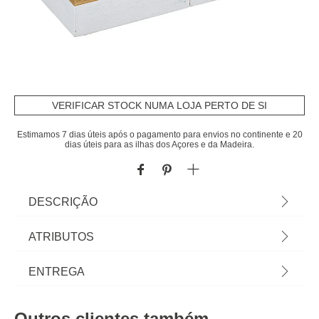
VERIFICAR STOCK NUMA LOJA PERTO DE SI
Estimamos 7 dias úteis após o pagamento para envios no continente e 20
dias úteis para as ilhas dos Açores e da Madeira.
DESCRIÇÃO
Armazenamento de talheres extensível em bambu
ATRIBUTOS
| 12x10x18cm | Sabia que a sua Cozinha pode ser
o lugar mais feliz do mundo? Conheça a nossa
Material
bambu
ENTREGA
gama de utensílios para uma cozinha cheia de
Happy Home Living. Cozinhar com os utensílios
Peso do Produto
0,11
Prazos de entrega:
certos é tão mais fácil! | Cor: Bege, Branco |
Outros clientes também