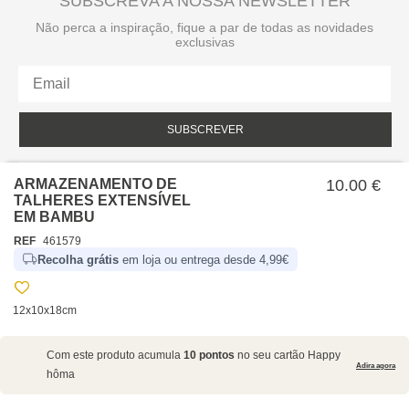
SUBSCREVA A NOSSA NEWSLETTER
Não perca a inspiração, fique a par de todas as novidades
exclusivas
SUBSCREVER
Li e aceito a política de privacidade da hôma.
Política de privacidade
ARMAZENAMENTO DE
10.00 €
TALHERES EXTENSÍVEL
EM BAMBU
REF
461579
Recolha grátis
em loja ou entrega desde 4,99€
12x10x18cm
SOBRE NÓS
Com este produto acumula
10 pontos
no seu cartão Happy
EMPRESA
Adira agora
hôma
RECRUTAMENTO
POLÍTICAS