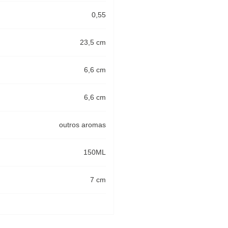
0,55
23,5 cm
6,6 cm
6,6 cm
outros aromas
150ML
7 cm