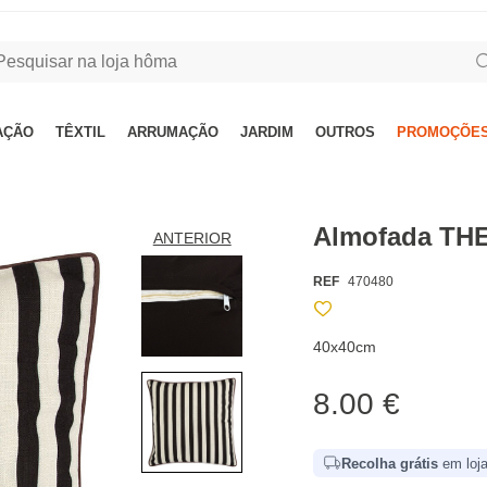
AÇÃO
TÊXTIL
ARRUMAÇÃO
JARDIM
OUTROS
PROMOÇÕES
Almofada TH
ANTERIOR
REF
470480
40x40cm
8.00 €
Recolha grátis
em loja