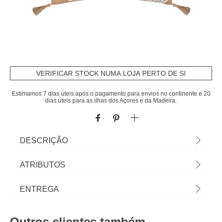
VERIFICAR STOCK NUMA LOJA PERTO DE SI
Estimamos 7 dias úteis após o pagamento para envios no continente e 20
dias úteis para as ilhas dos Açores e da Madeira.
DESCRIÇÃO
Almofada MEKONG natural em algodão 45x45cm |
ATRIBUTOS
A coleção hôma têxtil reune propostas únicas para
personalizar a sua casa. Das almofadas
Material
algodão
ENTREGA
decorativas e capas de almofadas às mantas mais
confortáveis, viva a sua casa com todo o conforto !
Cor
natural
Prazos de entrega:
| Cor: Natural | Dimensão: 45x45cm | Material:
Outros clientes também