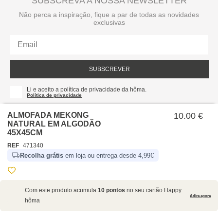
SUBSCREVA A NOSSA NEWSLETTER
Não perca a inspiração, fique a par de todas as novidades
exclusivas
SUBSCREVER
Li e aceito a política de privacidade da hôma.
Política de privacidade
ALMOFADA MEKONG
10.00 €
NATURAL EM ALGODÃO
45X45CM
REF
471340
Recolha grátis
em loja ou entrega desde 4,99€
SOBRE NÓS
Com este produto acumula
10 pontos
no seu cartão Happy
EMPRESA
Adira agora
hôma
RECRUTAMENTO
POLÍTICAS