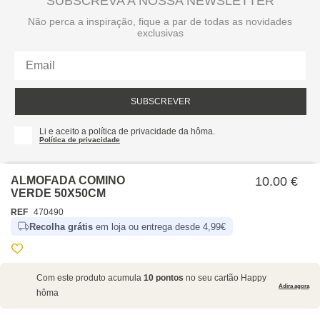
SUBSCREVA A NOSSA NEWSLETTER
Não perca a inspiração, fique a par de todas as novidades
exclusivas
SUBSCREVER
Li e aceito a política de privacidade da hôma.
Política de privacidade
ALMOFADA COMINO
10.00 €
VERDE 50X50CM
REF
470490
Recolha grátis
em loja ou entrega desde 4,99€
SOBRE NÓS
Com este produto acumula
10 pontos
no seu cartão Happy
EMPRESA
Adira agora
hôma
RECRUTAMENTO
POLÍTICAS