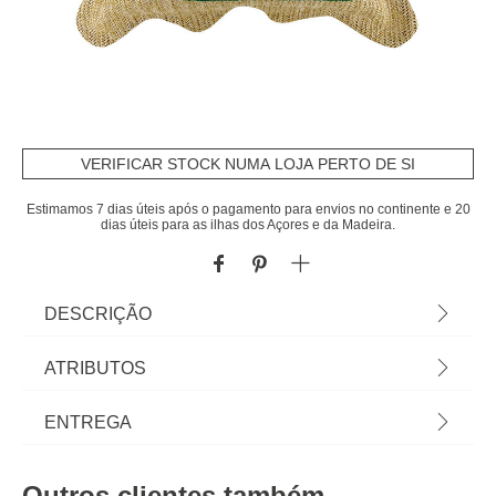
VERIFICAR STOCK NUMA LOJA PERTO DE SI
Estimamos 7 dias úteis após o pagamento para envios no continente e 20
dias úteis para as ilhas dos Açores e da Madeira.
DESCRIÇÃO
Almofada COMINO verde 50x50cm | A coleção
ATRIBUTOS
hôma têxtil reune propostas únicas para
personalizar a sua casa. Das almofadas
Material
poliéster
ENTREGA
decorativas e capas de almofadas às mantas mais
confortáveis, viva a sua casa com todo o conforto !
Peso do Produto
0,52
Prazos de entrega:
| Cor: Bege, Verde | Dimensão: 50x50cm |
Outros clientes também