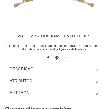
VERIFICAR STOCK NUMA LOJA PERTO DE SI
Estimamos 7 dias úteis após o pagamento para envios no continente e 20
dias úteis para as ilhas dos Açores e da Madeira.
DESCRIÇÃO
Almofada CASABLANCA castanha 40x40cm | A
ATRIBUTOS
coleção hôma têxtil reúne propostas únicas para
personalizar a sua casa. Das almofadas
Material
algodão
ENTREGA
decorativas e capas de almofadas às mantas mais
confortáveis, viva a sua casa com todo o conforto!
Cor
amarelo
Prazos de entrega:
| Cor: Amarelo | Dimensão: 40x40cm | Material:
Outros clientes também