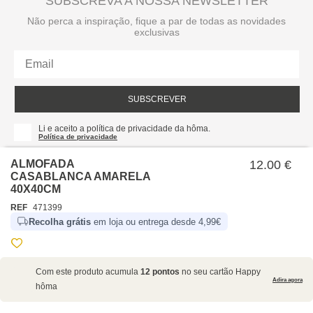
SUBSCREVA A NOSSA NEWSLETTER
Não perca a inspiração, fique a par de todas as novidades
exclusivas
SUBSCREVER
Li e aceito a política de privacidade da hôma.
Política de privacidade
ALMOFADA
12.00 €
CASABLANCA AMARELA
40X40CM
REF
471399
Recolha grátis
em loja ou entrega desde 4,99€
SOBRE NÓS
Com este produto acumula
12 pontos
no seu cartão Happy
EMPRESA
Adira agora
hôma
RECRUTAMENTO
POLÍTICAS