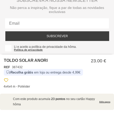
SUBSCREVA A NOSSA NEWSLETTER
Não perca a inspiração, fique a par de todas as novidades
exclusivas
SUBSCREVER
Li e aceito a política de privacidade da hôma.
Política de privacidade
TOLDO SOLAR ANORI
23.00 €
REF
387432
Recolha grátis
em loja ou entrega desde 4,99€
4x4x4 m - Poliéster
SOBRE NÓS
Com este produto acumula
23 pontos
no seu cartão Happy
EMPRESA
Adira agora
hôma
RECRUTAMENTO
POLÍTICAS