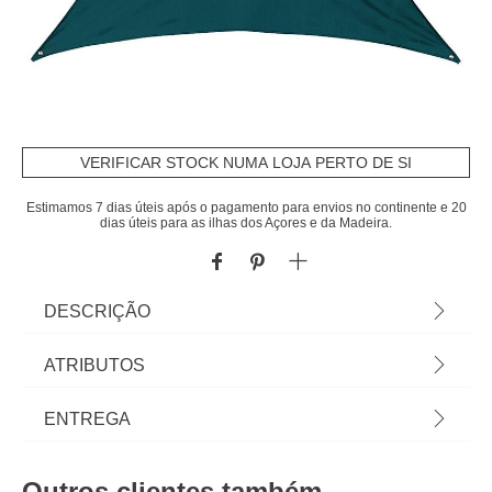
VERIFICAR STOCK NUMA LOJA PERTO DE SI
Estimamos 7 dias úteis após o pagamento para envios no continente e 20
dias úteis para as ilhas dos Açores e da Madeira.
DESCRIÇÃO
Componha um ambiente elegante e original para a
ATRIBUTOS
sua área exterior com o toldo solar triangular Anori.
Este toldo solar vai permitir-lhe passar tempo à
Material
polipropileno
ENTREGA
sombra no seu jardim ou no seu terraço. A sua
lona em poliéster vai protegê-lo do sol e da chuva,
Cor
multicolor
Prazos de entrega:
ideal para uma refeição ou uma sesta ao ar livre.
Outros clientes também