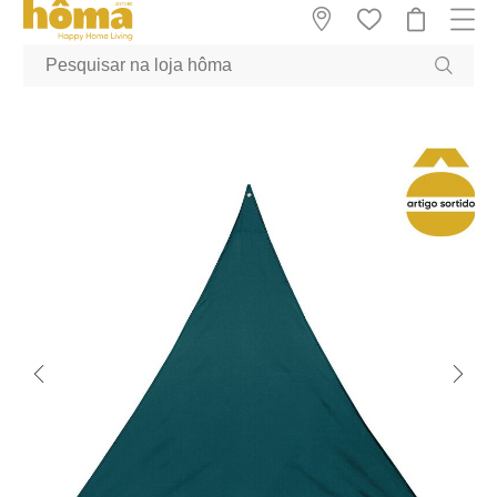
GTM-MFRK69Z true