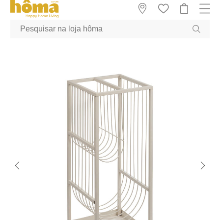
GTM-MFRK69Z true