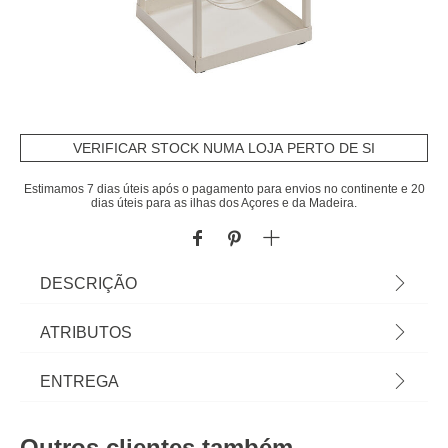
VERIFICAR STOCK NUMA LOJA PERTO DE SI
Estimamos 7 dias úteis após o pagamento para envios no continente e 20
dias úteis para as ilhas dos Açores e da Madeira.
DESCRIÇÃO
Suporte bege para guarda chuva | Na hôma
ATRIBUTOS
encontra os melhores acessórios decorativos para
a sua casa. Descubra qual gosta mais... é seu! |
Material
metal
ENTREGA
Cor: Bege| Dimensão: 50x20cm | Material: Metal
Peso do Produto
1,63
Prazos de entrega:
Outros clientes também