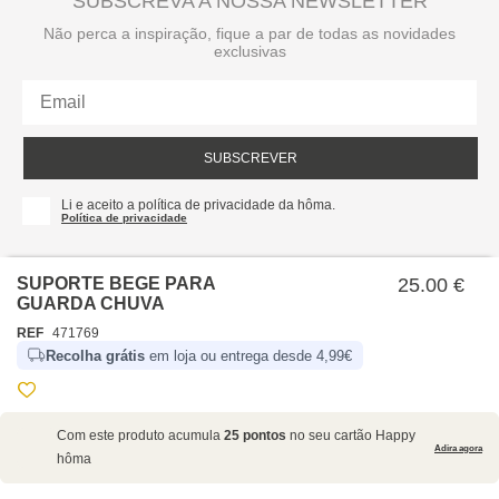
SUBSCREVA A NOSSA NEWSLETTER
Não perca a inspiração, fique a par de todas as novidades
exclusivas
SUBSCREVER
Li e aceito a política de privacidade da hôma.
Política de privacidade
SUPORTE BEGE PARA
25.00 €
GUARDA CHUVA
REF
471769
Recolha grátis
em loja ou entrega desde 4,99€
SOBRE NÓS
Com este produto acumula
25 pontos
no seu cartão Happy
EMPRESA
Adira agora
hôma
RECRUTAMENTO
POLÍTICAS