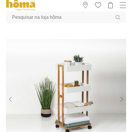
GTM-MFRK69Z true