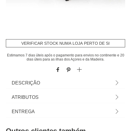
VERIFICAR STOCK NUMA LOJA PERTO DE SI
Estimamos 7 dias úteis após o pagamento para envios no continente e 20
dias úteis para as ilhas dos Açores e da Madeira.
DESCRIÇÃO
Móvel WC Branco Natureo Em Bambu E MDF
ATRIBUTOS
Com Rodas | 87,5x40x30cm | Com 3 prateleiras
estilo tabuleiro e 1 prateleira ripada na base, este
Material
mdf
ENTREGA
é o móvel ideal para manter a sua casa de banho
organizada para o seu uso diário | Descubra a
Peso do Produto
4,40
Prazos de entrega:
nossa coleção de móveis de casa de banho.
Outros clientes também