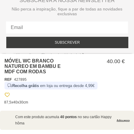
SUBSCREVA A NOSSA NEWSLETTER
Não perca a inspiração, fique a par de todas as novidades
exclusivas
SUBSCREVER
Li e aceito a política de privacidade da hôma.
Política de privacidade
MÓVEL WC BRANCO
40.00 €
NATUREO EM BAMBU E
MDF COM RODAS
REF
427895
Recolha grátis
em loja ou entrega desde 4,99€
87,5x40x30cm
SOBRE NÓS
Com este produto acumula
40 pontos
no seu cartão Happy
EMPRESA
Adira agora
hôma
RECRUTAMENTO
POLÍTICAS