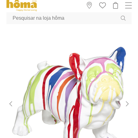
GTM-MFRK69Z true