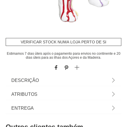
VERIFICAR STOCK NUMA LOJA PERTO DE SI
Estimamos 7 dias úteis após o pagamento para envios no continente e 20
dias úteis para as ilhas dos Açores e da Madeira.
DESCRIÇÃO
Figura Cão Branco Com Riscas Coloridas |
ATRIBUTOS
26,5x18x34cm | Na hôma encontra os melhores
acessórios decorativos para a sua casa. Descubra
Material
poliresina
ENTREGA
qual gosta mais... é seu! | Cor: Branco, Multicolor |
Dimensão: 26,5x18x34cm | Material: Poliresina |
Peso do Produto
1,63
Prazos de entrega:
Marca: Atmosphera
Outros clientes também