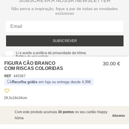
SUBSCREVA A NOSSA NEWSLETTER
Não perca a inspiração, fique a par de todas as novidades
exclusivas
SUBSCREVER
Li e aceito a política de privacidade da hôma.
Política de privacidade
FIGURA CÃO BRANCO
30.00 €
COM RISCAS COLORIDAS
REF
445367
Recolha grátis
em loja ou entrega desde 4,99€
26,5x18x34cm
SOBRE NÓS
Com este produto acumula
30 pontos
no seu cartão Happy
EMPRESA
Adira agora
hôma
RECRUTAMENTO
POLÍTICAS