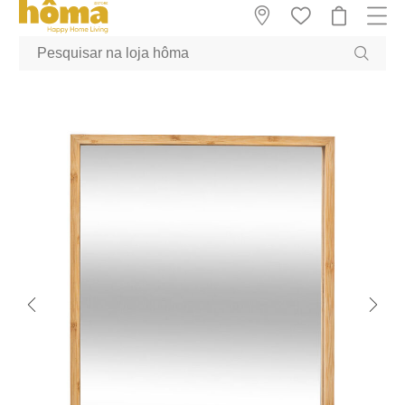
GTM-MFRK69Z true