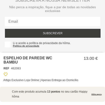
SUBSCREVA A NOSSA NEWSLETTER
Não perca a inspiração, fique a par de todas as novidades
exclusivas
SUBSCREVER
Li e aceito a política de privacidade da hôma.
Política de privacidade
ESPELHO DE PAREDE WC
13.00 €
BAMBU
REF
462083
Artigo Exclusivo Loja Online | Apenas Entrega ao Domicílio
SOBRE NÓS
Com este produto acumula
13 pontos
no seu cartão Happy
EMPRESA
Adira agora
hôma
RECRUTAMENTO
POLÍTICAS