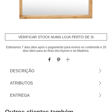
VERIFICAR STOCK NUMA LOJA PERTO DE SI
Estimamos 7 dias úteis após o pagamento para envios no continente e 20
dias úteis para as ilhas dos Açores e da Madeira.
DESCRIÇÃO
Espelho de parede wc bambu | 43,7x3x33,7cm |
ATRIBUTOS
Os acessórios de casa de banho e de organização
são essenciais para as rotinas mais pessoais lhe
Material
bambu
ENTREGA
proporcionarem todo o bem estar que merece.
Conheça a nossa coleção de acessórios de casa
Peso do Produto
1,20
Prazos de entrega:
de banho! | Cor: Castanho | Dimensão:
Outros clientes também