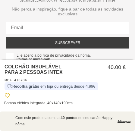
SUBSCREVA A NOSSA NEWSLETTER
Não perca a inspiração, fique a par de todas as novidades
exclusivas
SUBSCREVER
Li e aceito a política de privacidade da hôma.
Política de privacidade
COLCHÃO INSUFLÁVEL
40.00 €
PARA 2 PESSOAS INTEX
REF
413784
Recolha grátis
em loja ou entrega desde 4,99€
Bomba elétrica integrada, 40x140x190cm
SOBRE NÓS
Com este produto acumula
40 pontos
no seu cartão Happy
EMPRESA
Adira agora
hôma
RECRUTAMENTO
POLÍTICAS