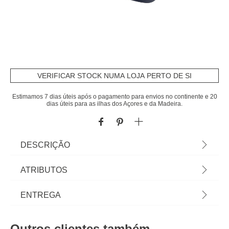
VERIFICAR STOCK NUMA LOJA PERTO DE SI
Estimamos 7 dias úteis após o pagamento para envios no continente e 20
dias úteis para as ilhas dos Açores e da Madeira.
DESCRIÇÃO
Colchão Insuflável para 2 Pessoas | Dimensão:
ATRIBUTOS
40x140x190cm | Material: Poliéster; Superfície
aveludada | Tempo de inflação: 4 minutos; Método
Material
polipropileno
ENTREGA
de inflação: inflador elétrico integrado de 220-240V
Cor
azul
Prazos de entrega:
Outros clientes também