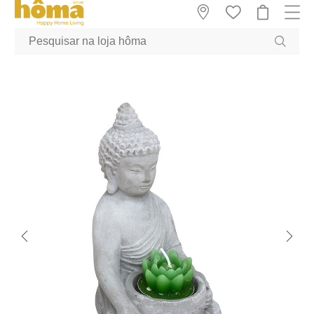
GTM-MFRK69Z true