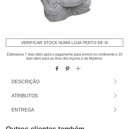
VERIFICAR STOCK NUMA LOJA PERTO DE SI
Estimamos 7 dias úteis após o pagamento para envios no continente e 20
dias úteis para as ilhas dos Açores e da Madeira.
DESCRIÇÃO
Castiçal Buda Em Cimento Com Vela |
ATRIBUTOS
15x8x8,5cm | Descubra a nossa gama de castiçais
e encontre o que melhor se adequa à decoração
Material
cimento
ENTREGA
de sua casa. | Cor: Cinza, Verde | Dimensão:
15x8x8,5cm | Material: Cimento, Cera | Marca:
Peso do Produto
0,54
Prazos de entrega:
Atmosphera
Outros clientes também