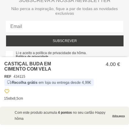
SUBSCREVA A NOSSA NEWSLETTER
Não perca a inspiração, fique a par de todas as novidades
exclusivas
SUBSCREVER
Li e aceito a política de privacidade da hôma.
Política de privacidade
CASTIÇAL BUDA EM
4.00 €
CIMENTO COM VELA
REF
434115
Recolha grátis
em loja ou entrega desde 4,99€
15x8x8,5cm
SOBRE NÓS
Com este produto acumula
4 pontos
no seu cartão Happy
EMPRESA
Adira agora
hôma
RECRUTAMENTO
POLÍTICAS