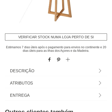
VERIFICAR STOCK NUMA LOJA PERTO DE SI
Estimamos 7 dias úteis após o pagamento para envios no continente e 20
dias úteis para as ilhas dos Açores e da Madeira.
DESCRIÇÃO
Candeeiro De pé Molu Em Madeira Pinho Com
ATRIBUTOS
Abajur Branco | 141x38,5x38,5cm | Lâmpada não
incluída | Comprimento do Cabo: 185cm | Fonte de
Material
polipropileno
ENTREGA
Alimentação: Rede Elétrica | Suporte da lâmpada:
E27 | Potência máxima: 25W | Descubra este e
Peso do Produto
2,87
Prazos de entrega:
outros artigos de iluminação hôma para iluminar e
Outros clientes também