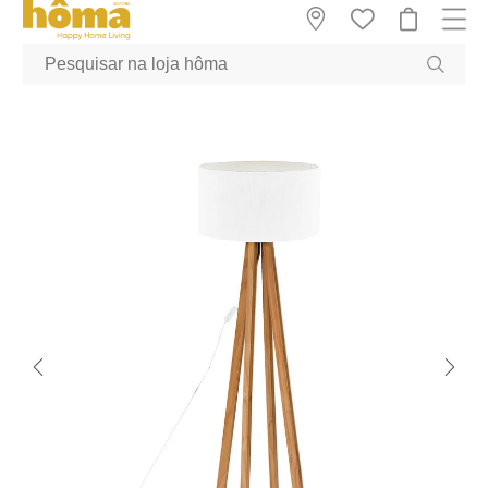
GTM-MFRK69Z true