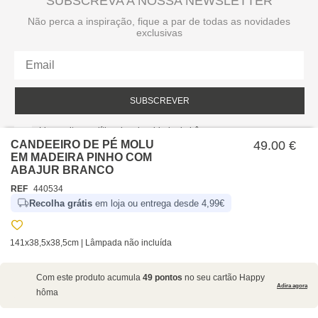
SUBSCREVA A NOSSA NEWSLETTER
Não perca a inspiração, fique a par de todas as novidades
exclusivas
SUBSCREVER
Li e aceito a política de privacidade da hôma.
Política de privacidade
CANDEEIRO DE PÉ MOLU
49.00 €
EM MADEIRA PINHO COM
ABAJUR BRANCO
REF
440534
Recolha grátis
em loja ou entrega desde 4,99€
141x38,5x38,5cm | Lâmpada não incluída
SOBRE NÓS
Com este produto acumula
49 pontos
no seu cartão Happy
EMPRESA
Adira agora
hôma
RECRUTAMENTO
POLÍTICAS