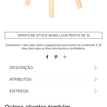
VERIFICAR STOCK NUMA LOJA PERTO DE SI
Estimamos 7 dias úteis após o pagamento para envios no continente e 20
dias úteis para as ilhas dos Açores e da Madeira.
DESCRIÇÃO
Cadeira de urso DOUCEUR bege em madeira
ATRIBUTOS
pinho 49x26cm | Descubra a nossa coleção de
mobiliário infantil! Com hôma kids é fácil
Material
madeira pinho
ENTREGA
proporcionar aventuras e mundos imaginários aos
mais pequeninos. Mobiliário para quarto de bebé e
Peso do Produto
1,97
Prazos de entrega:
espaços para brincar.| Cor: Bege | Dimensão:
Outros clientes também