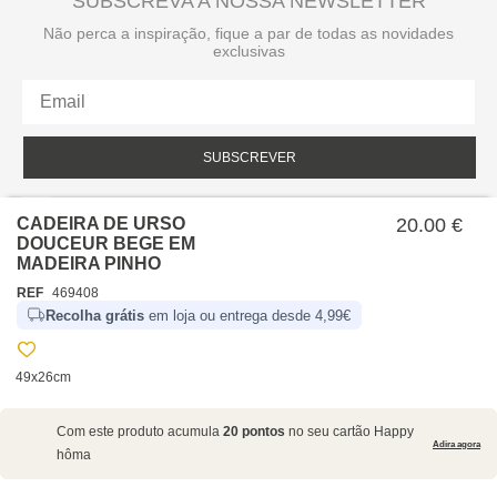
SUBSCREVA A NOSSA NEWSLETTER
Não perca a inspiração, fique a par de todas as novidades
exclusivas
SUBSCREVER
Li e aceito a política de privacidade da hôma.
Política de privacidade
CADEIRA DE URSO
20.00 €
DOUCEUR BEGE EM
MADEIRA PINHO
REF
469408
Recolha grátis
em loja ou entrega desde 4,99€
49x26cm
SOBRE NÓS
Com este produto acumula
20 pontos
no seu cartão Happy
EMPRESA
Adira agora
hôma
RECRUTAMENTO
POLÍTICAS