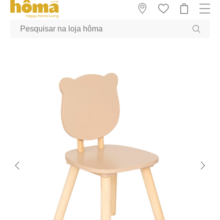
GTM-MFRK69Z true