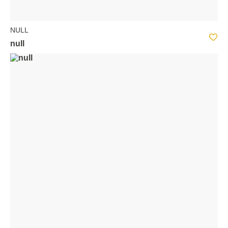
NULL
null