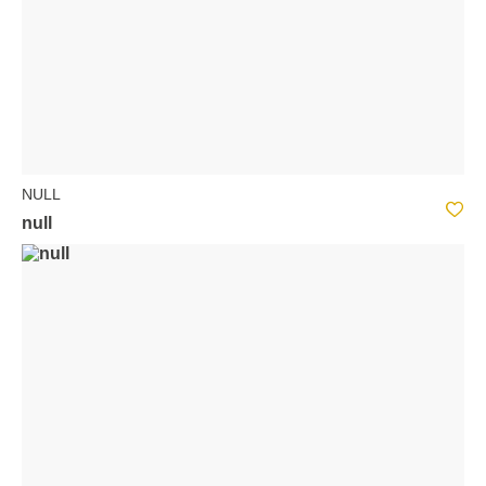
NULL
null