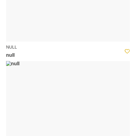
NULL
null