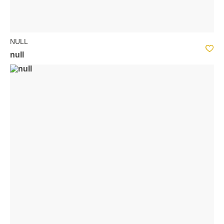
NULL
null