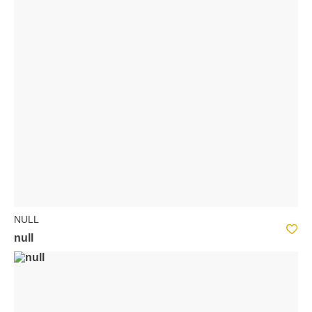
NULL
null