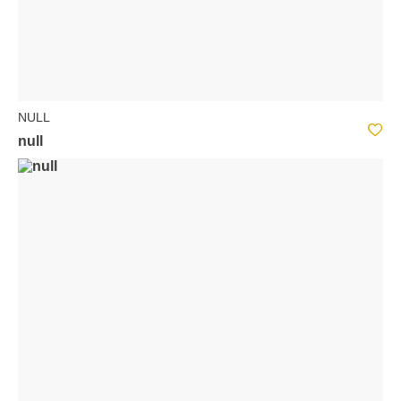
NULL
null