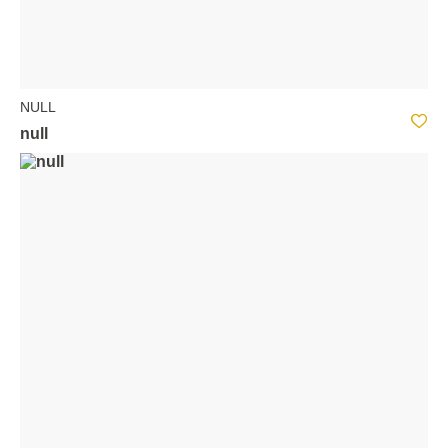
NULL
null