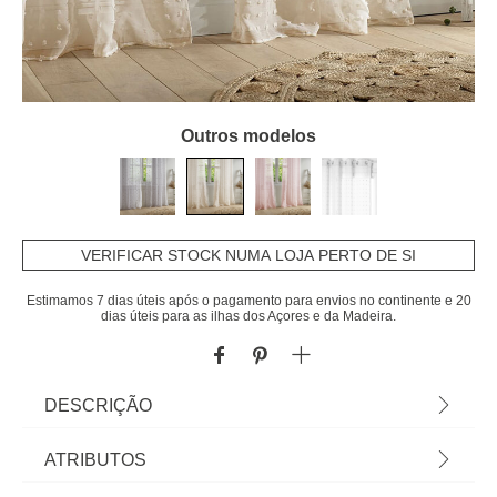
Outros modelos
VERIFICAR STOCK NUMA LOJA PERTO DE SI
Estimamos 7 dias úteis após o pagamento para envios no continente e 20
dias úteis para as ilhas dos Açores e da Madeira.
DESCRIÇÃO
Cortina Lily Linho 140x240cm | Decore e controle
ATRIBUTOS
a intensidade da luz com a coleção de cortinas