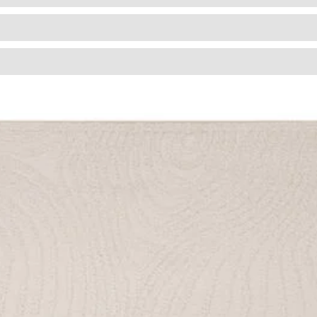
TAPETES
5FIVE
TAPETES DECORATIVOS
ATMOSPHERA
BAMBU E SIMILARES;
TAPETES DE EXTERIOR
HÔMA
PELES E SIMILARES;
TAPETES DE ENTRADA
ALLOY
PLÁSTICOS E SIMILARES;
TAPETES DE COZINHA
AUTOMNE
TECIDOS E SIMILARES;
AW20
CADENCE
CONTEMPORÂNEO
COUKA
DAWN
ETHAN
ÉTNICO