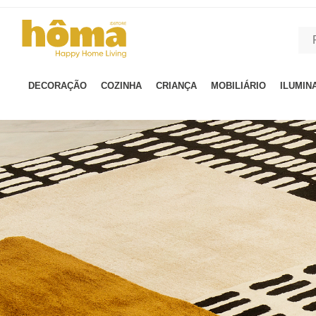
GTM-MFRK69Z true
DECORAÇÃO
COZINHA
CRIANÇA
MOBILIÁRIO
ILUMIN