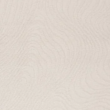
LOOM
ROW
SS20
SS21
TRIBAL
VIVI