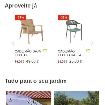
Aproveite já
-37%
-35%
CADEIRÃO DAJA
CADEIRÃO
E
EFEITO
EFEITO RATTAN
P
MADEIRA
VERDE
T
49.00 €
25.00 €
79.00 €
39.00 €
34
M
AC
Tudo para o seu jardim